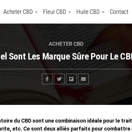
Acheter CBD
Fleur CBD
Huile CBD
Contact
ACHETER CBD
el Sont Les Marque Sûre Pour Le CB
atoire du CBD sont une combinaison idéale pour le trai
hrite, etc. Ce sont deux alliés parfaits pour combattr